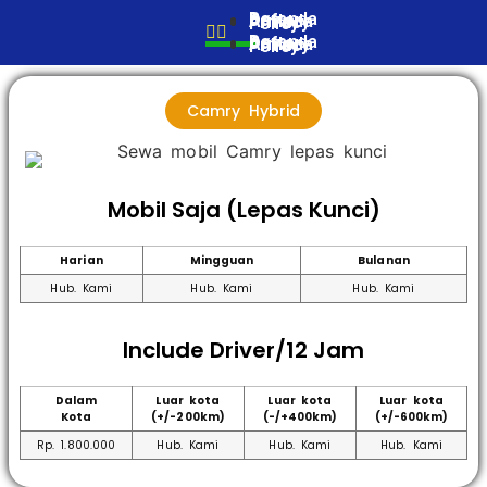
Beranda
Daftar Armada
Privacy Policy
Beranda
Daftar Armada
Privacy Policy
Camry Hybrid
Mobil Saja (Lepas Kunci)
Harian
Mingguan
Bulanan
Hub. Kami
Hub. Kami
Hub. Kami
Include Driver/12 Jam
Dalam
Luar kota
Luar kota
Luar kota
Kota
(+/-200km)
(-/+400km)
(+/-600km)
Rp. 1.800.000
Hub. Kami
Hub. Kami
Hub. Kami