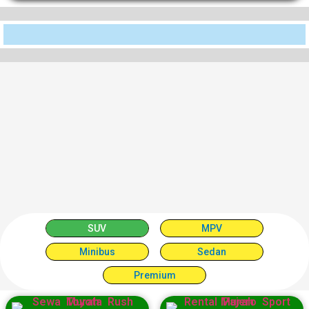
SUV
MPV
Minibus
Sedan
Premium